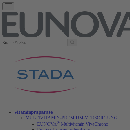
Suche
Vitaminpräparate
MULTIVITAMIN-PREMIUM-VERSORGUNG
®
EUNOVA
Multivitamin VivaChrono
Eunova Langzeittechnologie