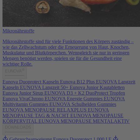
Mikronährstoffe
Mikronährstoffe sind für viele Funktionen des Körpers zuständig –
wie das Zellwachstum oder die Erneuerung von Haut, Knochen,
Muskulatur und Blutkörperchen. Wenngleich sie nur in geringen
Mengen benötigt werden, spielen sie für die Gesundheit eine
wichtige Rolle.
®
EUNOVA
Eunova Duoprotect Kapseln
Eunova B12 Plus
EUNOVA Langzeit
Kapseln
EUNOVA Langzeit 50+
Eunova Junior Kautabletten
Eunova Junior Sirup
EUNOVA D3 + K2 DuoProtect Tropfen
Eunova VivaChrono
EUNOVA Energie Gummies
EUNOVA
Multivitamin Gummies
EUNOVA Schulhelden Gummies
EUNOVA MENOPAUSE RELAXPLUS
EUNOVA
MENOPAUSE TAG & NACHT
EUNOVA MENOPAUSE
KÖRPERVITAL
EUNOVA MENOPAUSE MENTALAKTIV
DOWNLOADS
Gebrauchsanweisung Eunova Duoprotect 1.000 I.E.