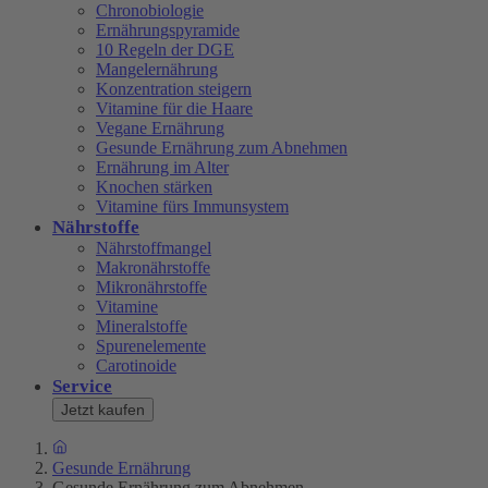
Chronobiologie
Ernährungspyramide
10 Regeln der DGE
Mangelernährung
Konzentration steigern
Vitamine für die Haare
Vegane Ernährung
Gesunde Ernährung zum Abnehmen
Ernährung im Alter
Knochen stärken
Vitamine fürs Immunsystem
Nährstoffe
Nährstoffmangel
Makronährstoffe
Mikronährstoffe
Vitamine
Mineralstoffe
Spurenelemente
Carotinoide
Service
Jetzt kaufen
Gesunde Ernährung
Gesunde Ernährung zum Abnehmen