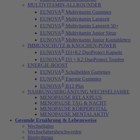
MULTIVITAMIN-ALLROUNDER
®
EUNOVA
Multivitamin Gummies
®
EUNOVA
Multivitamin Langzeit
®
EUNOVA
Multivitamin Langzeit 50+
®
EUNOVA
Multivitamin Junior Sirup
®
EUNOVA
Multivitamin Junior Kautabletten
IMMUNSCHUTZ & KNOCHEN-POWER
®
EUNOVA
D3+K2 DuoProtect Kapseln
®
EUNOVA
D3 + K2 DuoProtect Tropfen
ENERGIE-BOOST
®
EUNOVA
Schulhelden Gummies
®
EUNOVA
Energie Gummies
®
EUNOVA
B12 Plus
NAHRUNGSERGÄNZUNG WECHSELJAHRE
MENOPAUSE RELAXPLUS
MENOPAUSE TAG & NACHT
MENOPAUSE KÖRPERVITAL
MENOPAUSE MENTALAKTIV
Gesunde Ernährung & Lebensweise
Wechseljahre
Wechseljahresbeschwerden
Biorhythmus