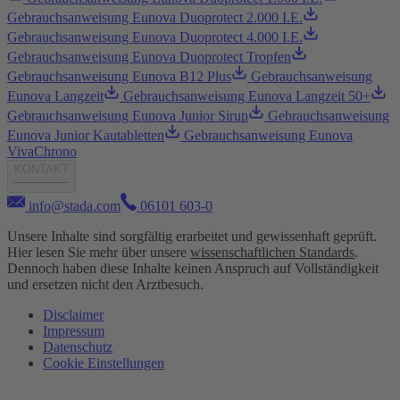
Gebrauchsanweisung Eunova Duoprotect 2.000 I.E.
Gebrauchsanweisung Eunova Duoprotect 4.000 I.E.
Gebrauchsanweisung Eunova Duoprotect Tropfen
Gebrauchsanweisung Eunova B12 Plus
Gebrauchsanweisung
Eunova Langzeit
Gebrauchsanweisung Eunova Langzeit 50+
Gebrauchsanweisung Eunova Junior Sirup
Gebrauchsanweisung
Eunova Junior Kautabletten
Gebrauchsanweisung Eunova
VivaChrono
KONTAKT
info@stada.com
06101 603-0
Unsere Inhalte sind sorgfältig erarbeitet und gewissenhaft geprüft.
Hier lesen Sie mehr über unsere
wissenschaftlichen Standards
.
Dennoch haben diese Inhalte keinen Anspruch auf Vollständigkeit
und ersetzen nicht den Arztbesuch.
Disclaimer
Impressum
Datenschutz
Cookie Einstellungen