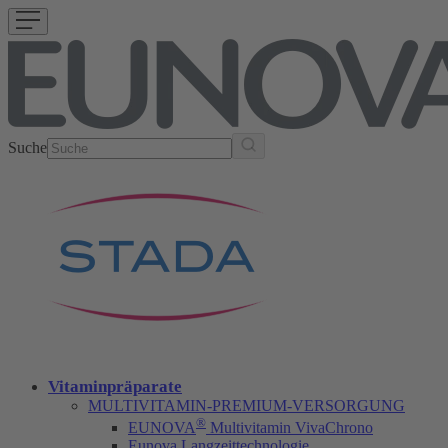
Suche
Vitaminpräparate
MULTIVITAMIN-PREMIUM-VERSORGUNG
®
EUNOVA
Multivitamin VivaChrono
Eunova Langzeittechnologie