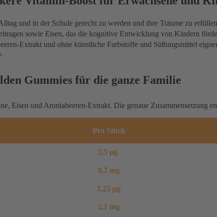
kere Vitamin-Boost für Erwachsene und Ki
 Alltag und in der Schule gerecht zu werden und ihre Träume zu erfü
tragen sowie Eisen, das die kognitive Entwicklung von Kindern förde
abeeren-Extrakt und ohne künstliche Farbstoffe und Süßungsmittel ei
.
lden Gummies für die ganze Familie
ine, Eisen und Aroniabeeren-Extrakt. Die genaue Zusammensetzung ent
Pro Stück
2,5 μg
0,7 mg
1,25 μg
2,1 mg