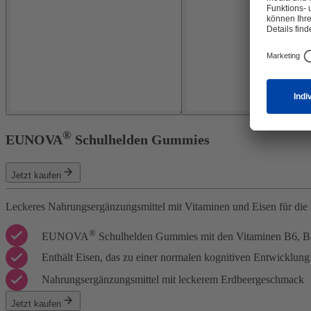
®
EUNOVA
Schulhelden Gummies
Jetzt kaufen
Leckeres Nahrungsergänzungsmittel mit Vitaminen und Eisen für die
®
EUNOVA
Schulhelden
Gummies
mit den Vitaminen B6,
B
Enthält Eisen, das zu einer normalen kognitiven Entwicklung
Nahrungsergänzungsmittel mit leckerem Erdbeergeschmack
Jetzt kaufen