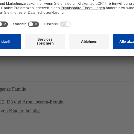
 ganze Familie
12,
D3
und
Aroniabeeren-Extrakt
 von Kindern beiträgt