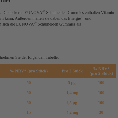
nder
®
llen. Die leckeren EUNOVA
Schulhelden Gummies enthalten Vitamin
1
rn kann. Außerdem helfen sie dabei, das Energie
- und
®
gnen sich die EUNOVA
Schulhelden Gummies als
nehmen Sie der folgenden Tabelle:
% NRV*
% NRV* (pro Stück)
Pro 2 Stück
(pro 2 Stück)
50
5 μg
100
50
1,4 mg
100
50
2,5 μg
100
15
4,2 mg
30