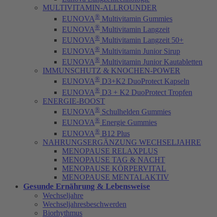
MULTIVITAMIN-ALLROUNDER
®
EUNOVA
Multivitamin Gummies
®
EUNOVA
Multivitamin Langzeit
®
EUNOVA
Multivitamin Langzeit 50+
®
EUNOVA
Multivitamin Junior Sirup
®
EUNOVA
Multivitamin Junior Kautabletten
IMMUNSCHUTZ & KNOCHEN-POWER
®
EUNOVA
D3+K2 DuoProtect Kapseln
®
EUNOVA
D3 + K2 DuoProtect Tropfen
ENERGIE-BOOST
®
EUNOVA
Schulhelden Gummies
®
EUNOVA
Energie Gummies
®
EUNOVA
B12 Plus
NAHRUNGSERGÄNZUNG WECHSELJAHRE
MENOPAUSE RELAXPLUS
MENOPAUSE TAG & NACHT
MENOPAUSE KÖRPERVITAL
MENOPAUSE MENTALAKTIV
Gesunde Ernährung & Lebensweise
Wechseljahre
Wechseljahresbeschwerden
Biorhythmus