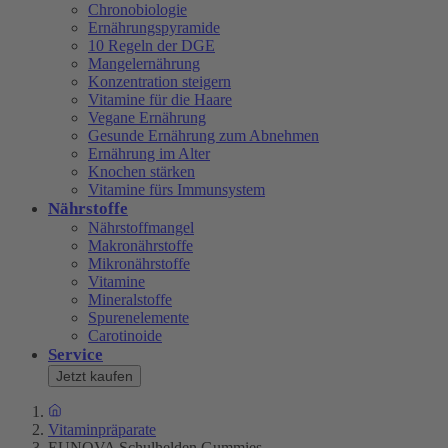
Chronobiologie
Ernährungspyramide
10 Regeln der DGE
Mangelernährung
Konzentration steigern
Vitamine für die Haare
Vegane Ernährung
Gesunde Ernährung zum Abnehmen
Ernährung im Alter
Knochen stärken
Vitamine fürs Immunsystem
Nährstoffe
Nährstoffmangel
Makronährstoffe
Mikronährstoffe
Vitamine
Mineralstoffe
Spurenelemente
Carotinoide
Service
Jetzt kaufen
Vitaminpräparate
EUNOVA Schulhelden Gummies