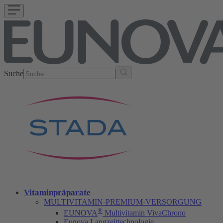
Suche
Vitaminpräparate
MULTIVITAMIN-PREMIUM-VERSORGUNG
®
EUNOVA
Multivitamin VivaChrono
Eunova Langzeittechnologie