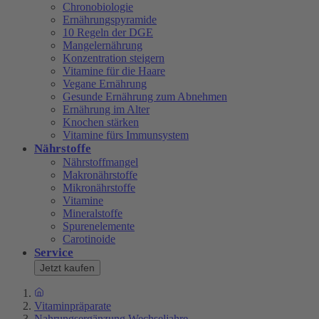
Chronobiologie
Ernährungspyramide
10 Regeln der DGE
Mangelernährung
Konzentration steigern
Vitamine für die Haare
Vegane Ernährung
Gesunde Ernährung zum Abnehmen
Ernährung im Alter
Knochen stärken
Vitamine fürs Immunsystem
Nährstoffe
Nährstoffmangel
Makronährstoffe
Mikronährstoffe
Vitamine
Mineralstoffe
Spurenelemente
Carotinoide
Service
Jetzt kaufen
Vitaminpräparate
Nahrungsergänzung Wechseljahre