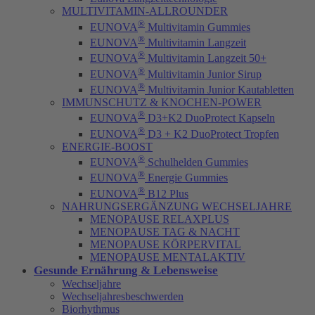
MULTIVITAMIN-ALLROUNDER
®
EUNOVA
Multivitamin Gummies
®
EUNOVA
Multivitamin Langzeit
®
EUNOVA
Multivitamin Langzeit 50+
®
EUNOVA
Multivitamin Junior Sirup
®
EUNOVA
Multivitamin Junior Kautabletten
IMMUNSCHUTZ & KNOCHEN-POWER
®
EUNOVA
D3+K2 DuoProtect Kapseln
®
EUNOVA
D3 + K2 DuoProtect Tropfen
ENERGIE-BOOST
®
EUNOVA
Schulhelden Gummies
®
EUNOVA
Energie Gummies
®
EUNOVA
B12 Plus
NAHRUNGSERGÄNZUNG WECHSELJAHRE
MENOPAUSE RELAXPLUS
MENOPAUSE TAG & NACHT
MENOPAUSE KÖRPERVITAL
MENOPAUSE MENTALAKTIV
Gesunde Ernährung & Lebensweise
Wechseljahre
Wechseljahresbeschwerden
Biorhythmus