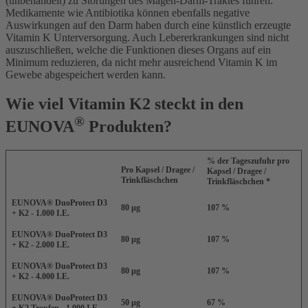
(unbehandelt) zu Störungen des Magen-Darm-Traktes führen.
Medikamente wie Antibiotika können ebenfalls negative
Auswirkungen auf den Darm haben durch eine künstlich erzeugte
Vitamin K Unterversorgung. Auch Lebererkrankungen sind nicht
auszuschließen, welche die Funktionen dieses Organs auf ein
Minimum reduzieren, da nicht mehr ausreichend Vitamin K im
Gewebe abgespeichert werden kann.
Wie viel Vitamin K2 steckt in den
®
EUNOVA
Produkten?
% der Tageszufuhr pro
Pro Kapsel / Dragee /
Kapsel / Dragee /
Trinkfläschchen
Trinkfläschchen *
EUNOVA® DuoProtect D3
80 µg
107 %
+ K2 - 1.000 I.E.
EUNOVA® DuoProtect D3
80 µg
107 %
+ K2 - 2.000 I.E.
EUNOVA® DuoProtect D3
80 µg
107 %
+ K2 - 4.000 I.E.
EUNOVA® DuoProtect D3
50 µg
67 %