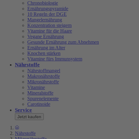
Chronobiologie
Ernährungspyramide
10 Regeln der DGE
Mangelernährung
Konzentration steigern
Vitamine für die Haare
Vegane Ernährung
Gesunde Ernährung zum Abnehmen
Ernährung im Alter
Knochen stärken
Vitamine fürs Immunsystem
Nährstoffe
Nährstoffmangel
Makronährstoffe
Mikronährstoffe
Vitamine
Mineralstoffe
Spurenelemente
Carotinoide
Service
Jetzt kaufen
Nährstoffe
Mikronährstoffe