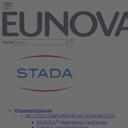
Suche
Vitaminpräparate
MULTIVITAMIN-PREMIUM-VERSORGUNG
®
EUNOVA
Multivitamin VivaChrono
Eunova Langzeittechnologie