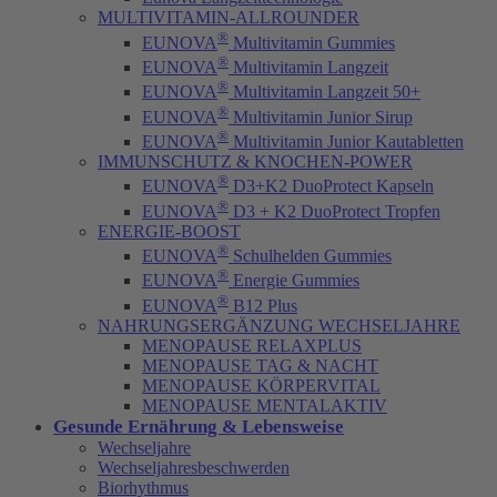
MULTIVITAMIN-ALLROUNDER
®
EUNOVA
Multivitamin Gummies
®
EUNOVA
Multivitamin Langzeit
®
EUNOVA
Multivitamin Langzeit 50+
®
EUNOVA
Multivitamin Junior Sirup
®
EUNOVA
Multivitamin Junior Kautabletten
IMMUNSCHUTZ & KNOCHEN-POWER
®
EUNOVA
D3+K2 DuoProtect Kapseln
®
EUNOVA
D3 + K2 DuoProtect Tropfen
ENERGIE-BOOST
®
EUNOVA
Schulhelden Gummies
®
EUNOVA
Energie Gummies
®
EUNOVA
B12 Plus
NAHRUNGSERGÄNZUNG WECHSELJAHRE
MENOPAUSE RELAXPLUS
MENOPAUSE TAG & NACHT
MENOPAUSE KÖRPERVITAL
MENOPAUSE MENTALAKTIV
Gesunde Ernährung & Lebensweise
Wechseljahre
Wechseljahresbeschwerden
Biorhythmus