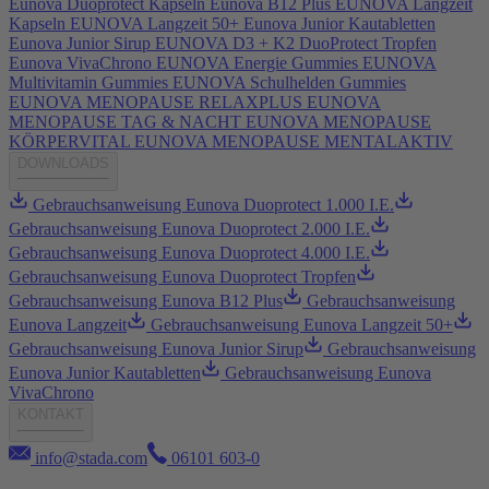
Eunova Duoprotect Kapseln
Eunova B12 Plus
EUNOVA Langzeit
Kapseln
EUNOVA Langzeit 50+
Eunova Junior Kautabletten
Eunova Junior Sirup
EUNOVA D3 + K2 DuoProtect Tropfen
Eunova VivaChrono
EUNOVA Energie Gummies
EUNOVA
Multivitamin Gummies
EUNOVA Schulhelden Gummies
EUNOVA MENOPAUSE RELAXPLUS
EUNOVA
MENOPAUSE TAG & NACHT
EUNOVA MENOPAUSE
KÖRPERVITAL
EUNOVA MENOPAUSE MENTALAKTIV
DOWNLOADS
Gebrauchsanweisung Eunova Duoprotect 1.000 I.E.
Gebrauchsanweisung Eunova Duoprotect 2.000 I.E.
Gebrauchsanweisung Eunova Duoprotect 4.000 I.E.
Gebrauchsanweisung Eunova Duoprotect Tropfen
Gebrauchsanweisung Eunova B12 Plus
Gebrauchsanweisung
Eunova Langzeit
Gebrauchsanweisung Eunova Langzeit 50+
Gebrauchsanweisung Eunova Junior Sirup
Gebrauchsanweisung
Eunova Junior Kautabletten
Gebrauchsanweisung Eunova
VivaChrono
KONTAKT
info@stada.com
06101 603-0