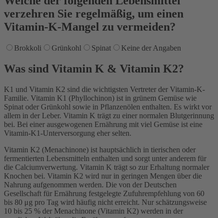
Welche der folgenden Lebensmittel
verzehren Sie regelmäßig, um einen
Vitamin-K-Mangel zu vermeiden?
Brokkoli
Grünkohl
Spinat
Keine der Angaben
Was sind Vitamin K & Vitamin K2?
K1 und Vitamin K2 sind die wichtigsten Vertreter der Vitamin-K-
Familie. Vitamin K1 (Phyllochinon) ist in grünem Gemüse wie
Spinat oder Grünkohl sowie in Pflanzenölen enthalten. Es wirkt vor
allem in der Leber. Vitamin K trägt zu einer normalen Blutgerinnung
bei. Bei einer ausgewogenen Ernährung mit viel Gemüse ist eine
Vitamin-K1-Unterversorgung eher selten.
Vitamin K2 (Menachinone) ist hauptsächlich in tierischen oder
fermentierten Lebensmitteln enthalten und sorgt unter anderem für
die Calciumverwertung. Vitamin K trägt so zur Erhaltung normaler
Knochen bei. Vitamin K2 wird nur in geringen Mengen über die
Nahrung aufgenommen werden. Die von der Deutschen
Gesellschaft für Ernährung festgelegte Zufuhrempfehlung von 60
bis 80 μg pro Tag wird häufig nicht erreicht. Nur schätzungsweise
10 bis 25 % der Menachinone (Vitamin K2) werden in der