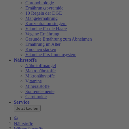
Chronobiologie
Ernährungspyramide
10 Regeln der DGE
Mangelernährung
Konzentration steigern
Vitamine für die Haare
Vegane Ernährung
Gesunde Ernährung zum Abnehmen
Ernährung im Alter
Knochen stärken
Vitamine fürs Immunsystem
Nährstoffe
Nährstoffmangel
Makronährstoffe
Mikronährstoffe
Vitamine
Mineralstoffe
Spurenelemente
Carotinoide
Service
Jetzt kaufen
Nährstoffe
Mikronährstoffe