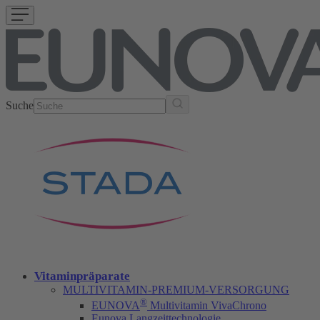
Suche
Vitaminpräparate
MULTIVITAMIN-PREMIUM-VERSORGUNG
®
EUNOVA
Multivitamin VivaChrono
Eunova Langzeittechnologie