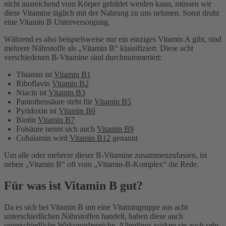
nicht ausreichend vom Körper gebildet werden kann, müssen wir
diese Vitamine täglich mit der Nahrung zu uns nehmen. Sonst droht
eine Vitamin B Unterversorgung.
Während es also beispielsweise nur ein einziges Vitamin A gibt, sind
mehrere Nährstoffe als „Vitamin B“ klassifiziert. Diese acht
verschiedenen B-Vitamine sind durchnummeriert:
Thiamin ist
Vitamin B1
Riboflavin
Vitamin B2
Niacin ist
Vitamin B3
Pantothensäure steht für
Vitamin B5
Pyridoxin ist
Vitamin B6
Biotin
Vitamin B7
Folsäure nennt sich auch
Vitamin B9
Cobalamin wird
Vitamin B12
genannt
Um alle oder mehrere dieser B-Vitamine zusammenzufassen, ist
neben „Vitamin B“ oft vom „Vitamin-B-Komplex“ die Rede.
Für was ist Vitamin B gut?
Da es sich bei Vitamin B um eine Vitamingruppe aus acht
unterschiedlichen Nährstoffen handelt, haben diese auch
unterschiedliche Wirkungsbereiche. Allerdings wirken sie auch sehr