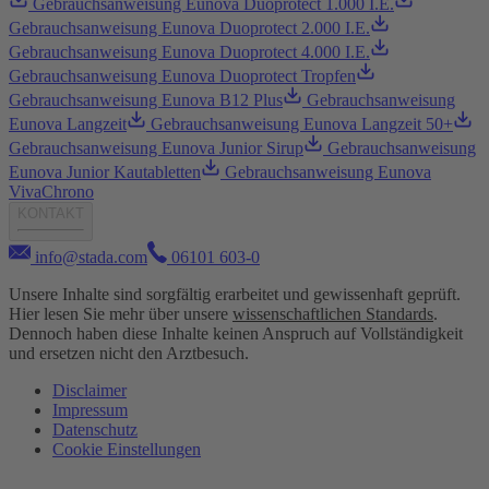
Gebrauchsanweisung Eunova Duoprotect 1.000 I.E.
Gebrauchsanweisung Eunova Duoprotect 2.000 I.E.
Gebrauchsanweisung Eunova Duoprotect 4.000 I.E.
Gebrauchsanweisung Eunova Duoprotect Tropfen
Gebrauchsanweisung Eunova B12 Plus
Gebrauchsanweisung
Eunova Langzeit
Gebrauchsanweisung Eunova Langzeit 50+
Gebrauchsanweisung Eunova Junior Sirup
Gebrauchsanweisung
Eunova Junior Kautabletten
Gebrauchsanweisung Eunova
VivaChrono
KONTAKT
info@stada.com
06101 603-0
Unsere Inhalte sind sorgfältig erarbeitet und gewissenhaft geprüft.
Hier lesen Sie mehr über unsere
wissenschaftlichen Standards
.
Dennoch haben diese Inhalte keinen Anspruch auf Vollständigkeit
und ersetzen nicht den Arztbesuch.
Disclaimer
Impressum
Datenschutz
Cookie Einstellungen