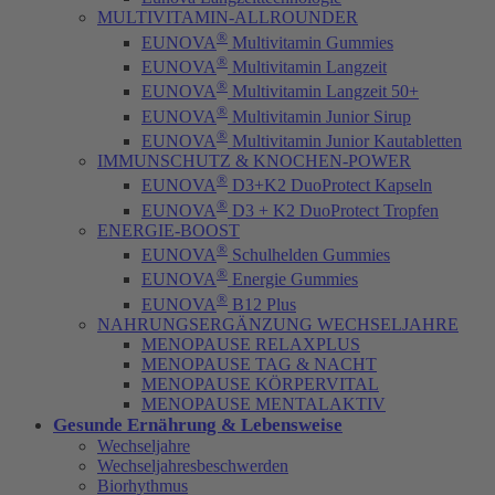
MULTIVITAMIN-ALLROUNDER
®
EUNOVA
Multivitamin Gummies
®
EUNOVA
Multivitamin Langzeit
®
EUNOVA
Multivitamin Langzeit 50+
®
EUNOVA
Multivitamin Junior Sirup
®
EUNOVA
Multivitamin Junior Kautabletten
IMMUNSCHUTZ & KNOCHEN-POWER
®
EUNOVA
D3+K2 DuoProtect Kapseln
®
EUNOVA
D3 + K2 DuoProtect Tropfen
ENERGIE-BOOST
®
EUNOVA
Schulhelden Gummies
®
EUNOVA
Energie Gummies
®
EUNOVA
B12 Plus
NAHRUNGSERGÄNZUNG WECHSELJAHRE
MENOPAUSE RELAXPLUS
MENOPAUSE TAG & NACHT
MENOPAUSE KÖRPERVITAL
MENOPAUSE MENTALAKTIV
Gesunde Ernährung & Lebensweise
Wechseljahre
Wechseljahresbeschwerden
Biorhythmus